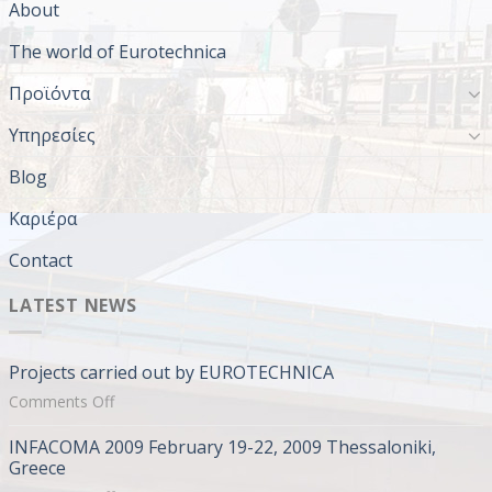
About
The world of Eurotechnica
Προϊόντα
Υπηρεσίες
Blog
Καριέρα
Contact
LATEST NEWS
Projects carried out by EUROTECHNICA
on
Comments Off
Projects
INFACOMA 2009 February 19-22, 2009 Thessaloniki,
carried
Greece
out