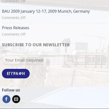
on
Comments Off
by
INFACOMA
EUROTECHNICA
BAU 2009 January 12-17, 2009 Munich, Germany
2009
February
on
Comments Off
19-
BAU
Press Releases
22,
2009
2009
January
on
Comments Off
Thessaloniki,
12-
Press
Greece
17,
SUBSCRIBE TO OUR NEWSLETTER
Releases
2009
Munich,
Germany
Follow us