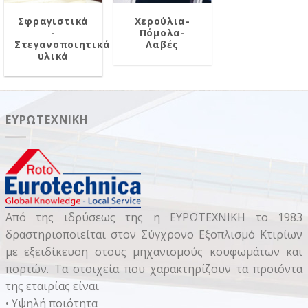
Σφραγιστικά
Χερούλια-
-
Πόμολα-
Στεγανοποιητικά
Λαβές
υλικά
ΕΥΡΩΤΕΧΝΙΚΉ
Από της ιδρύσεως της η ΕΥΡΩΤΕΧΝΙΚΗ το 1983
δραστηριοποιείται στον Σύγχρονο Εξοπλισμό Κτιρίων
με εξειδίκευση στους μηχανισμούς κουφωμάτων και
πορτών. Τα στοιχεία που χαρακτηρίζουν τα προϊόντα
της εταιρίας είναι
• Υψηλή ποιότητα