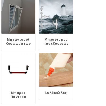
Μηχανισμοί
Μηχανισμοί
Κουφωμάτων
παντζουριών
Μπάρες
Ξυλόκολλες
Πανικού