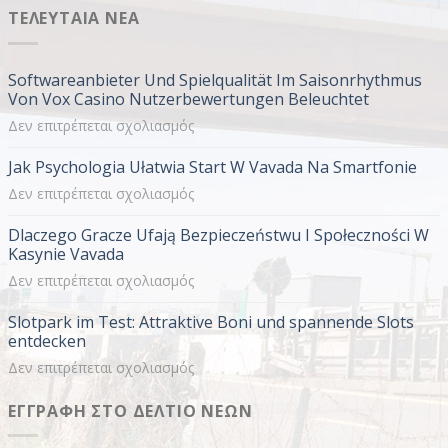
ΤΕΛΕΥΤΑΊΑ ΝΈΑ
Softwareanbieter Und Spielqualität Im Saisonrhythmus
Von Vox Casino Nutzerbewertungen Beleuchtet
στο
Δεν επιτρέπεται σχολιασμός
Softwareanbieter
Jak Psychologia Ułatwia Start W Vavada Na Smartfonie
Und
Spielqualität
στο
Δεν επιτρέπεται σχολιασμός
Im
Jak
Dlaczego Gracze Ufają Bezpieczeństwu I Społeczności W
Saisonrhythmus
Psychologia
Kasynie Vavada
Von
Ułatwia
Vox
στο
Δεν επιτρέπεται σχολιασμός
Start
Casino
Dlaczego
W
Slotpark im Test: Attraktive Boni und spannende Slots
Nutzerbewertungen
Gracze
Vavada
entdecken
Beleuchtet
Ufają
Na
στο
Δεν επιτρέπεται σχολιασμός
Bezpieczeństwu
Smartfonie
Slotpark
I
ΕΓΓΡΑΦΉ ΣΤΟ ΔΕΛΤΊΟ ΝΈΩΝ
im
Społeczności
Test:
W