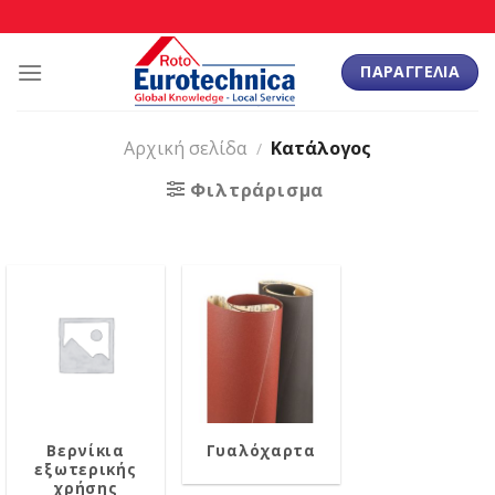
Skip
to
content
ΠΑΡΑΓΓΕΛΙΑ
Αρχική σελίδα
Κατάλογος
/
Φιλτράρισμα
Βερνίκια
Γυαλόχαρτα
εξωτερικής
χρήσης