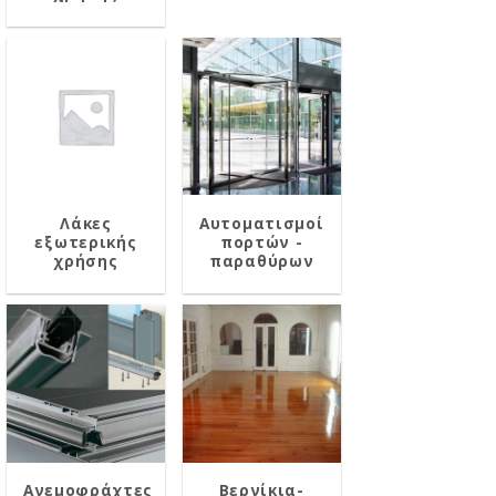
Λάκες
Αυτοματισμοί
εξωτερικής
πορτών -
χρήσης
παραθύρων
Ανεμοφράχτες
Βερνίκια-