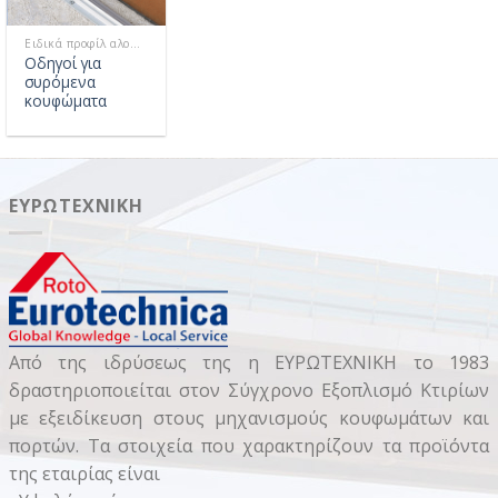
Ειδικά προφίλ αλουμινίου για πόρτες και παράθυρα
Οδηγοί για
συρόμενα
κουφώματα
ΕΥΡΩΤΕΧΝΙΚΉ
Από της ιδρύσεως της η ΕΥΡΩΤΕΧΝΙΚΗ το 1983
δραστηριοποιείται στον Σύγχρονο Εξοπλισμό Κτιρίων
με εξειδίκευση στους μηχανισμούς κουφωμάτων και
πορτών. Τα στοιχεία που χαρακτηρίζουν τα προϊόντα
της εταιρίας είναι