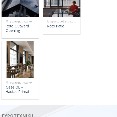
Μηχανισμοί για κουφώματα αλουμινίου
Μηχανισμοί για κουφώματα αλουμινίου
Roto Outward
Roto Patio
Opening
Μηχανισμοί για κουφώματα αλουμινίου
Geze OL –
Hautau Primat
ΕΥΡΩΤΕΧΝΙΚΉ