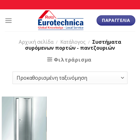
Skip
to
content
ΠΑΡΑΓΓΕΛΙΑ
Αρχική σελίδα
Κατάλογος
Συστήματα
/
/
συρόμενων πορτών - παντζουριών
Φιλτράρισμα