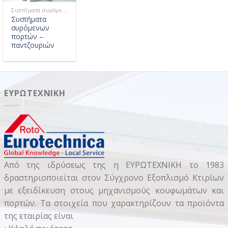
Συστήματα συρόμενων πορτών - παντζουριών
Συστήματα
συρόμενων
πορτών –
παντζουριών
ΕΥΡΩΤΕΧΝΙΚΉ
Από της ιδρύσεως της η ΕΥΡΩΤΕΧΝΙΚΗ το 1983
δραστηριοποιείται στον Σύγχρονο Εξοπλισμό Κτιρίων
με εξειδίκευση στους μηχανισμούς κουφωμάτων και
πορτών. Τα στοιχεία που χαρακτηρίζουν τα προϊόντα
της εταιρίας είναι