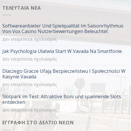
ΤΕΛΕΥΤΑΊΑ ΝΈΑ
Softwareanbieter Und Spielqualität Im Saisonrhythmus
Von Vox Casino Nutzerbewertungen Beleuchtet
στο
Δεν επιτρέπεται σχολιασμός
Softwareanbieter
Jak Psychologia Ułatwia Start W Vavada Na Smartfonie
Und
Spielqualität
στο
Δεν επιτρέπεται σχολιασμός
Im
Jak
Dlaczego Gracze Ufają Bezpieczeństwu I Społeczności W
Saisonrhythmus
Psychologia
Kasynie Vavada
Von
Ułatwia
Vox
στο
Δεν επιτρέπεται σχολιασμός
Start
Casino
Dlaczego
W
Slotpark im Test: Attraktive Boni und spannende Slots
Nutzerbewertungen
Gracze
Vavada
entdecken
Beleuchtet
Ufają
Na
στο
Δεν επιτρέπεται σχολιασμός
Bezpieczeństwu
Smartfonie
Slotpark
I
ΕΓΓΡΑΦΉ ΣΤΟ ΔΕΛΤΊΟ ΝΈΩΝ
im
Społeczności
Test:
W