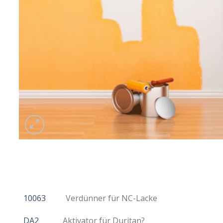
10063
Verdünner für NC-Lacke
DA2
Aktivator für Duritan?