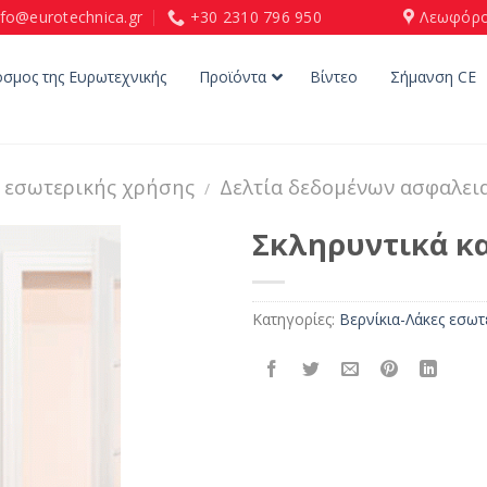
nfo@eurotechnica.gr
+30 2310 796 950
Λεωφόρο
όσμος της Ευρωτεχνικής
Προϊόντα
Βίντεο
Σήμανση CE
ς εσωτερικής χρήσης
Δελτία δεδομένων ασφαλει
/
Σκληρυντικά κα
Κατηγορίες:
Βερνίκια-Λάκες εσωτ