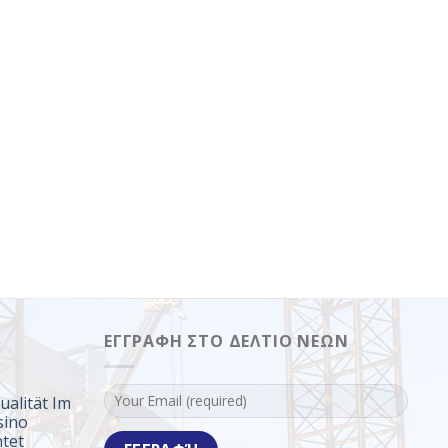
ΕΓΓΡΑΦΉ ΣΤΟ ΔΕΛΤΊΟ ΝΈΩΝ
ualität Im
sino
tet