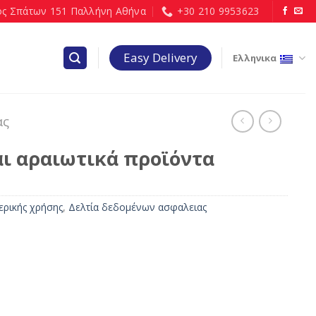
ς Σπάτων 151 Παλλήνη Αθήνα
+30 210 9953623
Easy Delivery
Ελληνικα
ας
ι αραιωτικά προϊόντα
ερικής χρήσης
,
Δελτία δεδομένων ασφαλειας