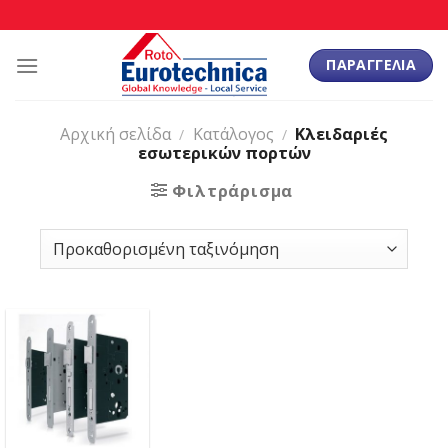
Skip
to
content
ΠΑΡΑΓΓΕΛΙΑ
Αρχική σελίδα
Κατάλογος
Κλειδαριές
/
/
εσωτερικών πορτών
Φιλτράρισμα