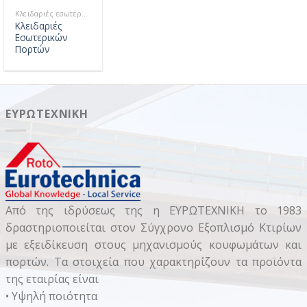
Κλειδαριές εσωτερικών πορτών
Κλειδαριές
Εσωτερικών
Πορτών
ΕΥΡΩΤΕΧΝΙΚΉ
Από της ιδρύσεως της η ΕΥΡΩΤΕΧΝΙΚΗ το 1983
δραστηριοποιείται στον Σύγχρονο Εξοπλισμό Κτιρίων
με εξειδίκευση στους μηχανισμούς κουφωμάτων και
πορτών. Τα στοιχεία που χαρακτηρίζουν τα προϊόντα
της εταιρίας είναι
• Υψηλή ποιότητα