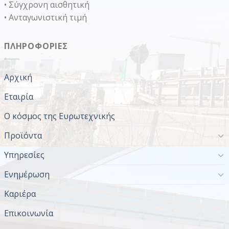
• Σύγχρονη αισθητική
• Ανταγωνιστική τιμή
ΠΛΗΡΟΦΟΡΊΕΣ
Αρχική
Εταιρία
Ο κόσμος της Ευρωτεχνικής
Προϊόντα
Υπηρεσίες
Ενημέρωση
Καριέρα
Επικοινωνία