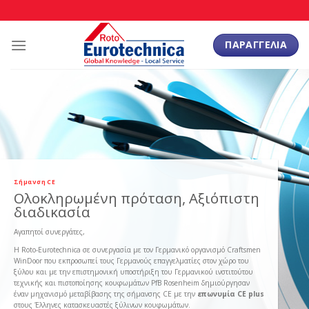
Skip
to
content
ΠΑΡΑΓΓΕΛΙΑ
Σήμανση CE
Ολοκληρωμένη πρόταση, Αξιόπιστη
διαδικασία
Αγαπητοί συνεργάτες,
Η Roto-Eurotechnica σε συνεργασία με τον Γερμανικό οργανισμό Craftsmen
WinDoor που εκπροσωπεί τους Γερμανούς επαγγελματίες στον χώρο του
ξύλου και με την επιστημονική υποστήριξη του Γερμανικού ινστιτούτου
τεχνικής και πιστοποίησης κουφωμάτων PfB Rosenheim δημιούργησαν
έναν μηχανισμό μεταβίβασης της σήμανσης CE με την
επωνυμία CE plus
στους Έλληνες κατασκευαστές ξύλινων κουφωμάτων.