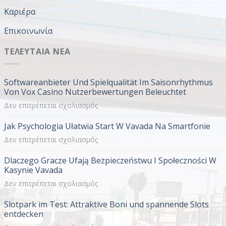
Καριέρα
Επικοινωνία
ΤΕΛΕΥΤΑΊΑ ΝΈΑ
Softwareanbieter Und Spielqualität Im Saisonrhythmus
Von Vox Casino Nutzerbewertungen Beleuchtet
στο
Δεν επιτρέπεται σχολιασμός
Softwareanbieter
Jak Psychologia Ułatwia Start W Vavada Na Smartfonie
Und
Spielqualität
στο
Δεν επιτρέπεται σχολιασμός
Im
Jak
Dlaczego Gracze Ufają Bezpieczeństwu I Społeczności W
Saisonrhythmus
Psychologia
Kasynie Vavada
Von
Ułatwia
Vox
στο
Δεν επιτρέπεται σχολιασμός
Start
Casino
Dlaczego
W
Slotpark im Test: Attraktive Boni und spannende Slots
Nutzerbewertungen
Gracze
Vavada
entdecken
Beleuchtet
Ufają
Na