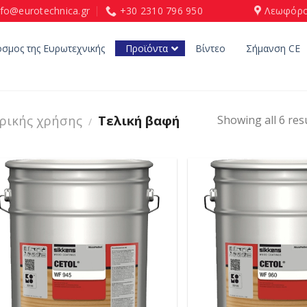
nfo@eurotechnica.gr
+30 2310 796 950
Λεωφόρο
όσμος της Ευρωτεχνικής
Προϊόντα
Βίντεο
Σήμανση CE
ερικής χρήσης
Τελική βαφή
Showing all 6 res
/