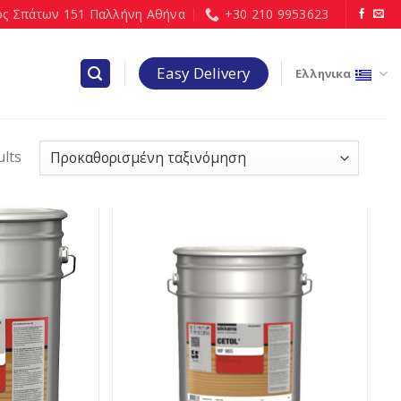
ς Σπάτων 151 Παλλήνη Αθήνα
+30 210 9953623
Easy Delivery
Ελληνικα
ults