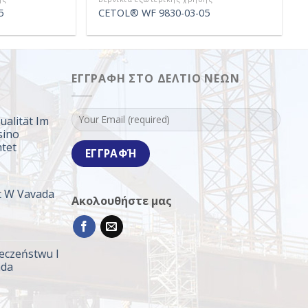
5
CETOL® WF 9830-03-05
ΕΓΓΡΑΦΉ ΣΤΟ ΔΕΛΤΊΟ ΝΈΩΝ
ualität Im
sino
tet
wareanbieter
rt W Vavada
Ακολουθήστε μας
qualität
onrhythmus
eczeństwu I
hologia
ada
wia
no
zego
erbewertungen