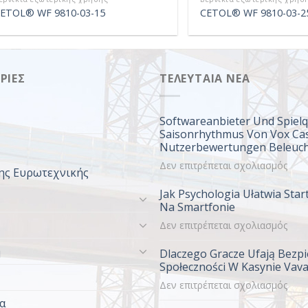
ETOL® WF 9810-03-15
CETOL® WF 9810-03-2
ΡΊΕΣ
ΤΕΛΕΥΤΑΊΑ ΝΈΑ
Softwareanbieter Und Spielq
Saisonrhythmus Von Vox Ca
Nutzerbewertungen Beleuch
στο
Δεν επιτρέπεται σχολιασμός
ης Ευρωτεχνικής
Soft
Jak Psychologia Ułatwia Sta
Und
Na Smartfonie
Spiel
στο
Δεν επιτρέπεται σχολιασμός
Im
Jak
Sais
η
Dlaczego Gracze Ufają Bezpi
Psyc
Von
Społeczności W Kasynie Vav
Ułat
Vox
στο
Δεν επιτρέπεται σχολιασμός
Start
Casi
Dlac
W
Nutz
α