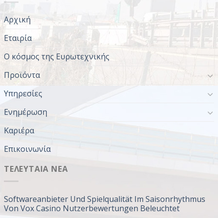
Αρχική
Εταιρία
Ο κόσμος της Ευρωτεχνικής
Προϊόντα
Υπηρεσίες
Ενημέρωση
Καριέρα
Επικοινωνία
ΤΕΛΕΥΤΑΊΑ ΝΈΑ
Softwareanbieter Und Spielqualität Im Saisonrhythmus
Von Vox Casino Nutzerbewertungen Beleuchtet