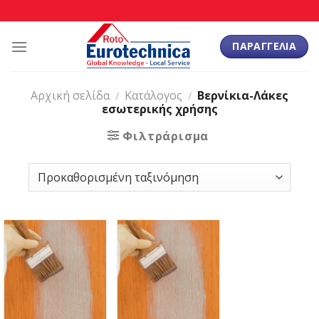
Skip
to
content
ΠΑΡΑΓΓΕΛΙΑ
Αρχική σελίδα
Κατάλογος
Βερνίκια-Λάκες
/
/
εσωτερικής χρήσης
Φιλτράρισμα