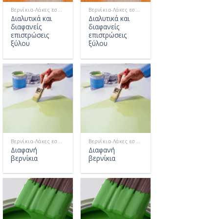
Βερνίκια-Λάκες εσωτερικής χρήσης
Βερνίκια-Λάκες εσωτερικής χρήσης
Διαλυτικά και
Διαλυτικά και
διαφανείς
διαφανείς
επιστρώσεις
επιστρώσεις
ξύλου
ξύλου
Βερνίκια-Λάκες εσωτερικής χρήσης
Βερνίκια-Λάκες εσωτερικής χρήσης
Διαφανή
Διαφανή
βερνίκια
βερνίκια