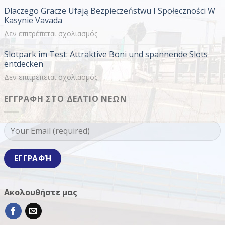
Jak
Dlaczego Gracze Ufają Bezpieczeństwu I Społeczności W
Saisonrhythmus
Psychologia
Kasynie Vavada
Von
Ułatwia
Vox
στο
Δεν επιτρέπεται σχολιασμός
Start
Casino
Dlaczego
W
Slotpark im Test: Attraktive Boni und spannende Slots
Nutzerbewertungen
Gracze
Vavada
entdecken
Beleuchtet
Ufają
Na
στο
Δεν επιτρέπεται σχολιασμός
Bezpieczeństwu
Smartfonie
Slotpark
I
ΕΓΓΡΑΦΉ ΣΤΟ ΔΕΛΤΊΟ ΝΈΩΝ
im
Społeczności
Test:
W
Attraktive
Kasynie
Boni
Vavada
und
spannende
Slots
entdecken
Ακολουθήστε μας