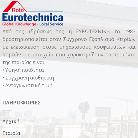
Από της ιδρύσεως της η ΕΥΡΩΤΕΧΝΙΚΗ το 1983
δραστηριοποιείται στον Σύγχρονο Εξοπλισμό Κτιρίων
με εξειδίκευση στους μηχανισμούς κουφωμάτων και
πορτών. Τα στοιχεία που χαρακτηρίζουν τα προϊόντα
της εταιρίας είναι
• Υψηλή ποιότητα
• Σύγχρονη αισθητική
• Ανταγωνιστική τιμή
ΠΛΗΡΟΦΟΡΊΕΣ
Αρχική
Εταιρία