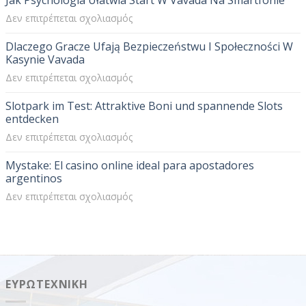
Jak Psychologia Ułatwia Start W Vavada Na Smartfonie
Und
Spielqualität
στο
Δεν επιτρέπεται σχολιασμός
Im
Jak
Dlaczego Gracze Ufają Bezpieczeństwu I Społeczności W
Saisonrhythmus
Psychologia
Kasynie Vavada
Von
Ułatwia
Vox
στο
Δεν επιτρέπεται σχολιασμός
Start
Casino
Dlaczego
W
Slotpark im Test: Attraktive Boni und spannende Slots
Nutzerbewertungen
Gracze
Vavada
entdecken
Beleuchtet
Ufają
Na
στο
Δεν επιτρέπεται σχολιασμός
Bezpieczeństwu
Smartfonie
Slotpark
I
Mystake: El casino online ideal para apostadores
im
Społeczności
argentinos
Test:
W
στο
Δεν επιτρέπεται σχολιασμός
Attraktive
Kasynie
Mystake:
Boni
Vavada
El
und
casino
spannende
online
Slots
ideal
entdecken
ΕΥΡΩΤΕΧΝΙΚΉ
para
apostadores