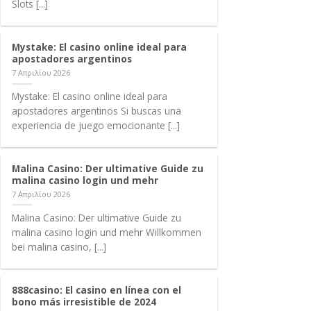
Slots [...]
Mystake: El casino online ideal para
apostadores argentinos
7 Απριλίου 2026
Mystake: El casino online ideal para
apostadores argentinos Si buscas una
experiencia de juego emocionante [...]
Malina Casino: Der ultimative Guide zu
malina casino login und mehr
7 Απριλίου 2026
Malina Casino: Der ultimative Guide zu
malina casino login und mehr Willkommen
bei malina casino, [...]
888casino: El casino en línea con el
bono más irresistible de 2024