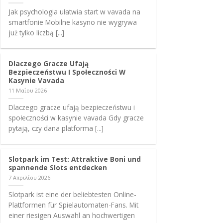
Jak psychologia ułatwia start w vavada na
smartfonie Mobilne kasyno nie wygrywa
już tylko liczbą [...]
Dlaczego Gracze Ufają
Bezpieczeństwu I Społeczności W
Kasynie Vavada
11 Μαΐου 2026
Dlaczego gracze ufają bezpieczeństwu i
społeczności w kasynie vavada Gdy gracze
pytają, czy dana platforma [...]
Slotpark im Test: Attraktive Boni und
spannende Slots entdecken
7 Απριλίου 2026
Slotpark ist eine der beliebtesten Online-
Plattformen für Spielautomaten-Fans. Mit
einer riesigen Auswahl an hochwertigen