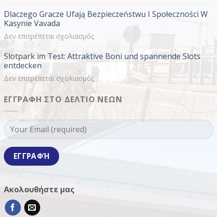
Im
Jak
Dlaczego Gracze Ufają Bezpieczeństwu I Społeczności W
Saisonrhythmus
Psychologia
Kasynie Vavada
Von
Ułatwia
Vox
στο
Δεν επιτρέπεται σχολιασμός
Start
Casino
Dlaczego
W
Slotpark im Test: Attraktive Boni und spannende Slots
Nutzerbewertungen
Gracze
Vavada
entdecken
Beleuchtet
Ufają
Na
στο
Δεν επιτρέπεται σχολιασμός
Bezpieczeństwu
Smartfonie
Slotpark
I
ΕΓΓΡΑΦΉ ΣΤΟ ΔΕΛΤΊΟ ΝΈΩΝ
im
Społeczności
Test:
W
Attraktive
Kasynie
Boni
Vavada
und
spannende
Slots
entdecken
Ακολουθήστε μας