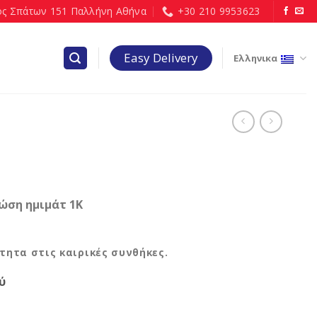
ς Σπάτων 151 Παλλήνη Αθήνα
+30 210 9953623
Easy Delivery
Ελληνικα
ώση ημιμάτ 1Κ
τητα στις καιρικές συνθήκες.
ύ