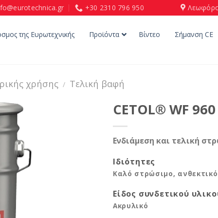
nfo@eurotechnica.gr
+30 2310 796 950
Λεωφόρο
όσμος της Ευρωτεχνικής
Προϊόντα
Βίντεο
Σήμανση CE
ερικής χρήσης
Τελική βαφή
/
CETOL® WF 960
Ενδιάμεση και τελική στρ
Ιδιότητες
Καλό στρώσιμο, ανθεκτικό
Είδος συνδετικού υλικο
Ακρυλικό