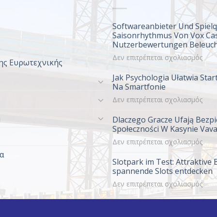
Softwareanbieter Und Spielq
Saisonrhythmus Von Vox Ca
Nutzerbewertungen Beleuch
στο
Δεν επιτρέπεται σχολιασμός
ης Ευρωτεχνικής
Soft
Jak Psychologia Ułatwia Sta
Und
Na Smartfonie
Spiel
στο
Δεν επιτρέπεται σχολιασμός
Im
Jak
Sais
η
Dlaczego Gracze Ufają Bezpi
Psyc
Von
Społeczności W Kasynie Vav
Ułat
Vox
στο
Δεν επιτρέπεται σχολιασμός
Start
Casi
Dlac
W
Nutz
α
Slotpark im Test: Attraktive
Grac
Vav
Bele
spannende Slots entdecken
Ufaja
Na
στο
Δεν επιτρέπεται σχολιασμός
Bezp
Smar
Slot
I
im
Społ
Test
W