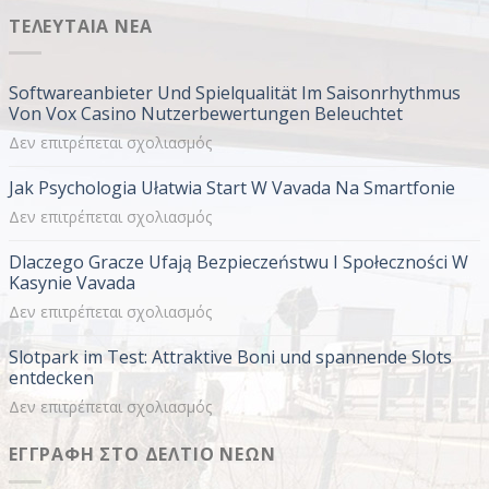
ΤΕΛΕΥΤΑΊΑ ΝΈΑ
Softwareanbieter Und Spielqualität Im Saisonrhythmus
Von Vox Casino Nutzerbewertungen Beleuchtet
στο
Δεν επιτρέπεται σχολιασμός
Softwareanbieter
Jak Psychologia Ułatwia Start W Vavada Na Smartfonie
Und
Spielqualität
στο
Δεν επιτρέπεται σχολιασμός
Im
Jak
Dlaczego Gracze Ufają Bezpieczeństwu I Społeczności W
Saisonrhythmus
Psychologia
Kasynie Vavada
Von
Ułatwia
Vox
στο
Δεν επιτρέπεται σχολιασμός
Start
Casino
Dlaczego
W
Slotpark im Test: Attraktive Boni und spannende Slots
Nutzerbewertungen
Gracze
Vavada
entdecken
Beleuchtet
Ufają
Na
στο
Δεν επιτρέπεται σχολιασμός
Bezpieczeństwu
Smartfonie
Slotpark
I
ΕΓΓΡΑΦΉ ΣΤΟ ΔΕΛΤΊΟ ΝΈΩΝ
im
Społeczności
Test:
W