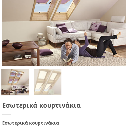
Εσωτερικά κουρτινάκια
Εσωτερικά κουρτινάκια