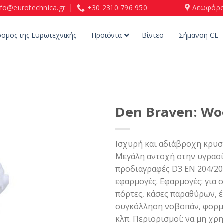
nfo@eurotechnica.gr
+30 2310 796 950
Λεωφόρο
όσμος της Ευρωτεχνικής
Προϊόντα
Βίντεο
Σήμανση CE
Den Braven: Wo
Ισχυρή και αδιάβροχη κρυστ
Μεγάλη αντοχή στην υγρασία
προδιαγραφές D3 ΕΝ 204/205
εφαρμογές. Εφαρμογές: για 
πόρτες, κάσες παραθύρων, έπ
συγκόλληση νοβοπάν, φορμά
κλπ. Περιορισμοί: να μη χρ