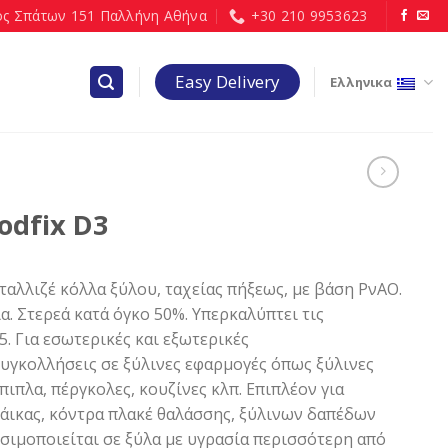
ς Σπάτων 151 Παλλήνη Αθήνα
+30 210 9953623
Easy Delivery
Ελληνικα
odfix D3
αλλιζέ κόλλα ξύλου, ταχείας πήξεως, με βάση ΡνΑΟ.
. Στερεά κατά όγκο 50%. Υπερκαλύπτει τις
. Για εσωτερικές και εξωτερικές
συγκολλήσεις σε ξύλινες εφαρμογές όπως ξύλινες
ιπλα, πέργκολες, κουζίνες κλπ. Επιπλέον για
ικας, κόντρα πλακέ θαλάσσης, ξύλινων δαπέδων
ησιμοποιείται σε ξύλα με υγρασία περισσότερη από