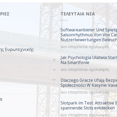
ΡΊΕΣ
ΤΕΛΕΥΤΑΊΑ ΝΈΑ
Softwareanbieter Und Spielq
Saisonrhythmus Von Vox Ca
Nutzerbewertungen Beleuch
στο
Δεν επιτρέπεται σχολιασμός
ης Ευρωτεχνικής
Soft
Jak Psychologia Ułatwia Sta
Und
Na Smartfonie
Spiel
στο
Δεν επιτρέπεται σχολιασμός
Im
Jak
Sais
η
Dlaczego Gracze Ufają Bezpi
Psyc
Von
Społeczności W Kasynie Vav
Ułat
Vox
στο
Δεν επιτρέπεται σχολιασμός
Start
Casi
Dlac
W
Nutz
α
Slotpark im Test: Attraktive
Grac
Vav
Bele
spannende Slots entdecken
Ufaja
Na
στο
Δεν επιτρέπεται σχολιασμός
Bezp
Smar