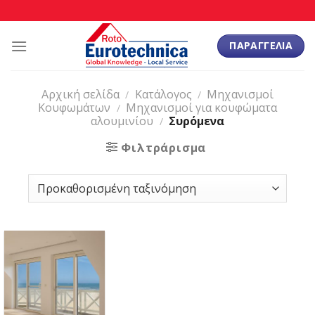
Skip
to
content
ΠΑΡΑΓΓΕΛΙΑ
Αρχική σελίδα
Κατάλογος
Μηχανισμοί
/
/
Κουφωμάτων
Μηχανισμοί για κουφώματα
/
αλουμινίου
Συρόμενα
/
Φιλτράρισμα