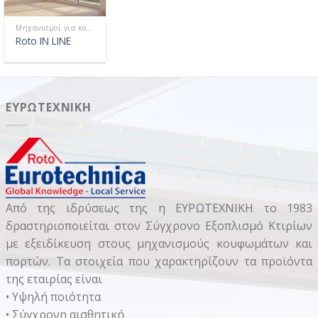
Μηχανισμοί για κουφώματα αλουμινίου
Roto IN LINE
ΕΥΡΩΤΕΧΝΙΚΉ
Από της ιδρύσεως της η ΕΥΡΩΤΕΧΝΙΚΗ το 1983
δραστηριοποιείται στον Σύγχρονο Εξοπλισμό Κτιρίων
με εξειδίκευση στους μηχανισμούς κουφωμάτων και
πορτών. Τα στοιχεία που χαρακτηρίζουν τα προϊόντα
της εταιρίας είναι
• Υψηλή ποιότητα
• Σύγχρονη αισθητική