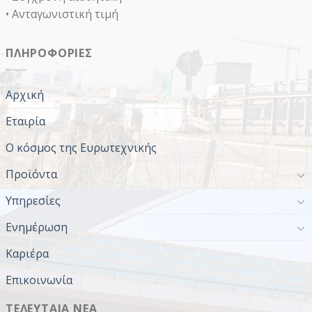
• Ανταγωνιστική τιμή
ΠΛΗΡΟΦΟΡΊΕΣ
Αρχική
Εταιρία
Ο κόσμος της Ευρωτεχνικής
Προϊόντα
Υπηρεσίες
Ενημέρωση
Καριέρα
Επικοινωνία
ΤΕΛΕΥΤΑΊΑ ΝΈΑ