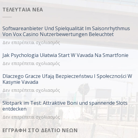
ΤΕΛΕΥΤΑΊΑ ΝΈΑ
Softwareanbieter Und Spielqualität Im Saisonrhythmus
Von Vox Casino Nutzerbewertungen Beleuchtet
στο
Δεν επιτρέπεται σχολιασμός
Softwareanbieter
Jak Psychologia Ułatwia Start W Vavada Na Smartfonie
Und
Spielqualität
στο
Δεν επιτρέπεται σχολιασμός
Im
Jak
Dlaczego Gracze Ufają Bezpieczeństwu I Społeczności W
Saisonrhythmus
Psychologia
Kasynie Vavada
Von
Ułatwia
Vox
στο
Δεν επιτρέπεται σχολιασμός
Start
Casino
Dlaczego
W
Slotpark im Test: Attraktive Boni und spannende Slots
Nutzerbewertungen
Gracze
Vavada
entdecken
Beleuchtet
Ufają
Na
στο
Δεν επιτρέπεται σχολιασμός
Bezpieczeństwu
Smartfonie
Slotpark
I
ΕΓΓΡΑΦΉ ΣΤΟ ΔΕΛΤΊΟ ΝΈΩΝ
im
Społeczności
Test:
W