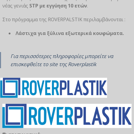
νέας γενιάς
STP με εγγύηση 10 ετών
.
Στο πρόγραμμα της ROVERPALSTIK περιλαμβάνονται :
Λάστιχα για ξύλινα εξωτερικά κουφώματα.
Για περισσότερες πληροφορίες μπορείτε να
επισκεφθείτε το site της Roverplastik